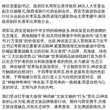
林区党委副书记、政府区长周军出席并致辞
,
林区人大常委会
副主任杨敬元
,
陕西省旅行社协会副会长、西安市旅游协会旅
行社分会副
会长李亚磊,
陕西省现代摄影协会主席李建中,林区
政府副区长唐军
出席推介会。
周军说,西安是铭刻中华文明的精神故乡,神农架是自然馈赠的
生态瑰宝。两地相隔千里,却共同诠释着中华民族崇尚“读万卷
书,行万里路”的价值追求。当前,神农架正深入贯彻落实习近平
总书记考察湖北重要讲话精神,紧紧围绕湖北加快建成中部地
区崛起重要战略支点的目标,充分发挥“大品牌、高海拔、绿色
化”三大比较优势,以“神武峡”世界级精品旅游线路打造为抓手,
以生态守护者的担当和旅游服务者的热忱,全力建设“生态王
国、神农秘境”世界知名旅游景区。于古都西安而言,神农架是
可触摸的自然诗行。于四季皆美而言,秋冬是最有意境的色彩
长廊。于两地缘分而言,此行是人文与自然的深度对话。踏
足“神秘神奇神往”神农架,不是简单的一路相逢,而是自然与心
灵的对话、文明与岁月的共鸣。
我们坚决扛牢做大做强“神武峡”文旅主轴的“打头”责任,以神农
架的山水为笔,推进文旅品牌焕新行动。
期待与西安携手,共推
文旅深度融合,共拓生态研学、康养度假、文化溯源新路径,共