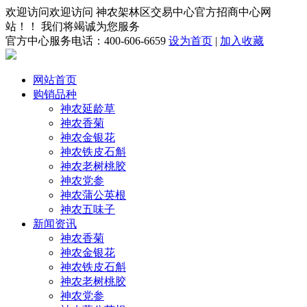
欢迎访问欢迎访问 神农架林区交易中心官方招商中心网
站！！ 我们将竭诚为您服务
官方中心服务电话：400-606-6659
设为首页
|
加入收藏
网站首页
购销品种
神农延龄草
神农香菊
神农金银花
神农铁皮石斛
神农老树桃胶
神农党参
神农蒲公英根
神农五味子
新闻资讯
神农香菊
神农金银花
神农铁皮石斛
神农老树桃胶
神农党参