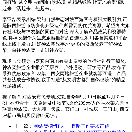
同打造“从文明古都到自然秘境”的精品线路,让两地的资源动
起来、活起来、热起来。
李亚磊表示,神农架的自然生态对陕西游客有着强大吸引力,正
是陕西旅游市场变化升级迭代所需要的优质资源。希望各大旅
行社积极与神农架的同仁们对接,深入了解产品政策和资源特
色,将神农架作为生态旅游推荐的首选地,利用各自渠道和平台
线上线下发力,讲好神农架故事,让更多的陕西父老了解神农
架、向往神农架、走进神农架。
现场与会领导与嘉宾向两地有突出贡献的旅行社进行了颁奖,
神农架旅游企业推介了康养、户外运动、研学等产品,发布了
系列优惠政策,神农架、西安两地旅游企业就客源互送、产品
共创达成合作协议,联手打造“从文明古都到自然秘境”的精品
旅游线路。
据了解,针对西安市民专项政策,自今年9月19日起至12月31日
(注:不包含十一黄金周及中秋节),原价299元/人的神农架六景区
联票(神农顶、大九湖、天燕、官门山、神农坛、官门山),西安
户籍市民购买仅需99元/人。
上一篇：
神农架招“野人”：野路子也要求正解