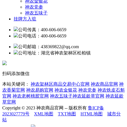
神农金银花
神农党参
神农五味子
挂牌方入驻
公司传真：400-606-6659
公司电话：400-606-6659
公司邮箱：438369822@qq.com
公司地址：湖北省神农架林区松柏镇
扫码添加微信
本站关键词：
神农架林区商品交易中心官网
神农商品官网
神
农香菊官网
神农易购官网
神农金银花
神农党参
神农铁皮石斛
官网
神农老树桃胶官网
神农五味子神农延龄草官网
神农延龄
草官网
Copyright © 2023 神农商品官网 -- 版权所有
鲁ICP备
2023027779号
XML地图
TXT地图
HTML地图
城市分
站