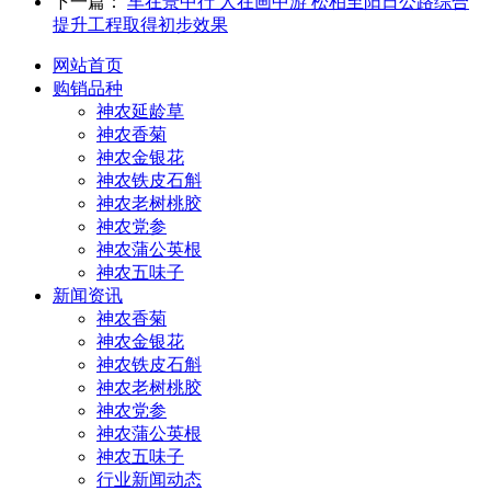
下一篇：
车在景中行 人在画中游 松柏至阳日公路综合
提升工程取得初步效果
网站首页
购销品种
神农延龄草
神农香菊
神农金银花
神农铁皮石斛
神农老树桃胶
神农党参
神农蒲公英根
神农五味子
新闻资讯
神农香菊
神农金银花
神农铁皮石斛
神农老树桃胶
神农党参
神农蒲公英根
神农五味子
行业新闻动态