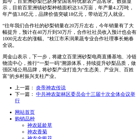
如今，百里洲砂梨已跻身全国名特优新农产品名录。数据显
示，目前百里洲镇砂梨种植面积达3.6万亩，年产量4.2万吨，
年产值3.8亿元，品牌价值突破18亿元，带动近万人就业。
“往年我们合作社的砂梨销量在20万斤左右，今年销量有了大
幅提升，预计在40万斤到50万斤，合作社社员收入预计也会有
1000元左右的涨幅。”枝江市禾润果蔬专业合作社理事长鲍春
全说。
周金山表示，下一步，将建立百里洲砂梨电商直播基地、冷链
物流中心，推行“一梨一码”溯源体系，持续提升砂梨品质，做
强区域公用品牌，将砂梨产业打造为“生态美、产业兴、百姓
富”的乡村振兴支柱产业。
上一篇：
炎帝神农传说
下一篇：
中共神农架林区委员会十三届十次全体会议举
行
网站首页
购销品种
神农延龄草
神农香菊
神农金银花