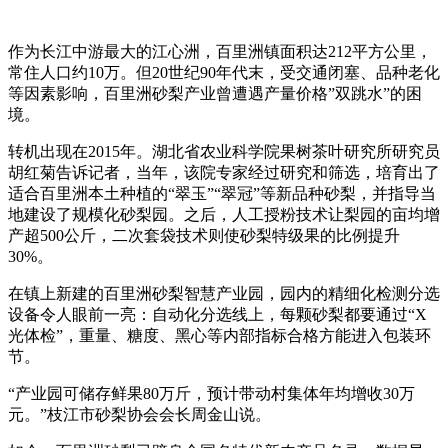
作为长江中游最大的江心洲，百里洲镇面积达212平方公里，
常住人口约10万。但20世纪90年代末，受交通闭塞、品种老化
等因素影响，百里洲砂梨产业曾遭遇产量价格”双跳水”的困
境。
转机出现在2015年。湖北省农业科学院果树茶叶研究所研究员
胡红菊告诉记者，当年，该院专家经过研究和筛选，培育出了
适合百里洲本土种植的“翠玉”“翠冠”等新品种砂梨，并指导当
地建设了规模化砂梨园。之后，人工授粉技术让梨园的亩均增
产超500公斤，二次套袋技术则使砂梨特级果的比例提升
30%。
在镇上新建的百里洲砂梨智慧产业园，园内的精细化检测分选
设备令人眼前一亮：自动化分选线上，每颗砂梨都要通过“X
光体检”，重量、糖度、黑心等内部指标合格方能进入包装环
节。
“产业园可储存鲜果80万斤，预计带动村集体年均增收30万
元。”枝江市砂梨协会会长周金山说。