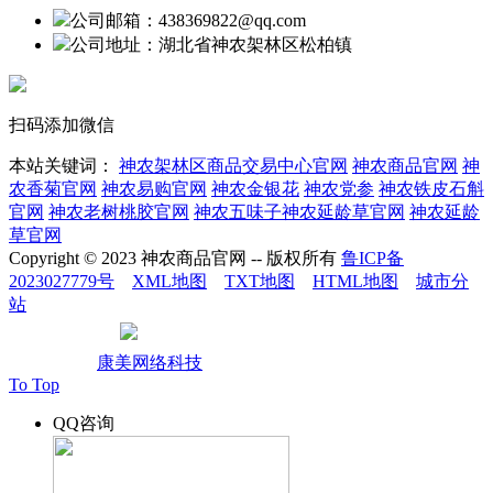
公司邮箱：438369822@qq.com
公司地址：湖北省神农架林区松柏镇
扫码添加微信
本站关键词：
神农架林区商品交易中心官网
神农商品官网
神
农香菊官网
神农易购官网
神农金银花
神农党参
神农铁皮石斛
官网
神农老树桃胶官网
神农五味子神农延龄草官网
神农延龄
草官网
Copyright © 2023 神农商品官网 -- 版权所有
鲁ICP备
2023027779号
XML地图
TXT地图
HTML地图
城市分
站
鲁公网安备37010502002004
技术支持：
康美网络科技
To Top
QQ咨询