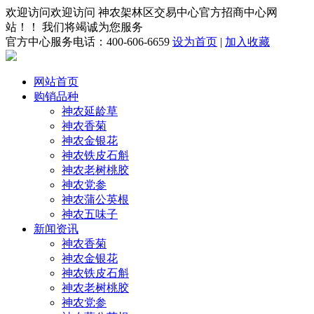
欢迎访问欢迎访问 神农架林区交易中心官方招商中心网
站！！ 我们将竭诚为您服务
官方中心服务电话：400-606-6659
设为首页
|
加入收藏
网站首页
购销品种
神农延龄草
神农香菊
神农金银花
神农铁皮石斛
神农老树桃胶
神农党参
神农蒲公英根
神农五味子
新闻资讯
神农香菊
神农金银花
神农铁皮石斛
神农老树桃胶
神农党参