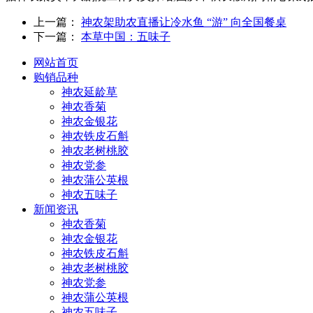
上一篇：
神农架助农直播让冷水鱼 “游” 向全国餐桌
下一篇：
本草中国：五味子
网站首页
购销品种
神农延龄草
神农香菊
神农金银花
神农铁皮石斛
神农老树桃胶
神农党参
神农蒲公英根
神农五味子
新闻资讯
神农香菊
神农金银花
神农铁皮石斛
神农老树桃胶
神农党参
神农蒲公英根
神农五味子