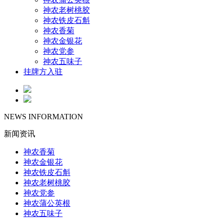
神农老树桃胶
神农铁皮石斛
神农香菊
神农金银花
神农党参
神农五味子
挂牌方入驻
NEWS INFORMATION
新闻资讯
神农香菊
神农金银花
神农铁皮石斛
神农老树桃胶
神农党参
神农蒲公英根
神农五味子