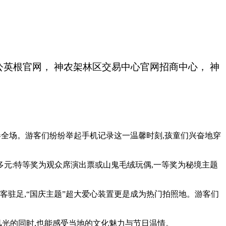
公英根官网， 神农架林区交易中心官网招商中心， 神
卷全场。游客们纷纷举起手机记录这一温馨时刻,孩童们兴奋地穿
丰富多元:特等奖为观众席演出票或山鬼毛绒玩偶,一等奖为秘境主题
游客驻足,“国庆主题”超大爱心装置更是成为热门拍照地。游客们
风光的同时,也能感受当地的文化魅力与节日温情。