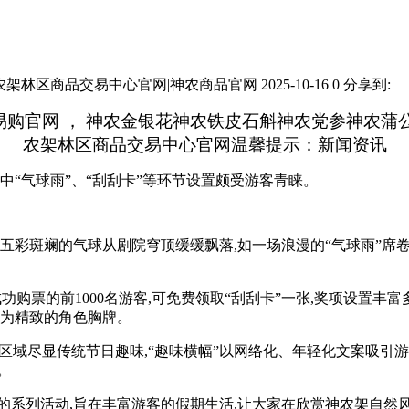
农架林区商品交易中心官网|神农商品官网
2025-10-16
0
分享到:
购官网 ， 神农金银花神农铁皮石斛神农党参神农蒲
农架林区商品交易中心官网温馨提示：新闻资讯
中“气球雨”、“刮刮卡”等环节设置颇受游客青睐。
只五彩斑斓的气球从剧院穹顶缓缓飘落,如一场浪漫的“气球雨”席
成功购票的前1000名游客,可免费领取“刮刮卡”一张,奖项设置
奖为精致的角色胸牌。
”区域尽显传统节日趣味,“趣味横幅”以网络化、年轻化文案吸引
。
的系列活动,旨在丰富游客的假期生活,让大家在欣赏神农架自然