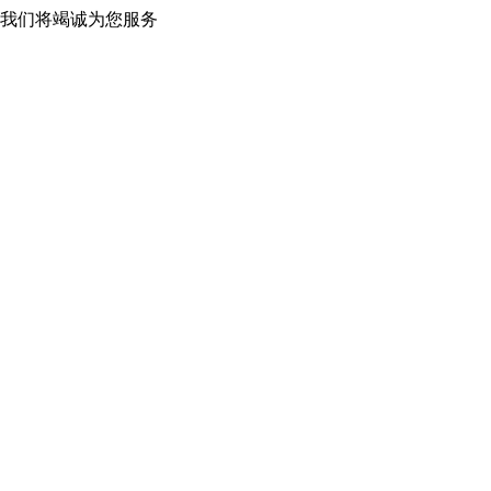
 我们将竭诚为您服务