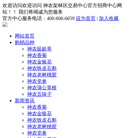
欢迎访问欢迎访问 神农架林区交易中心官方招商中心网
站！！ 我们将竭诚为您服务
官方中心服务电话：400-606-6659
设为首页
|
加入收藏
网站首页
购销品种
神农延龄草
神农香菊
神农金银花
神农铁皮石斛
神农老树桃胶
神农党参
神农蒲公英根
神农五味子
新闻资讯
神农香菊
神农金银花
神农铁皮石斛
神农老树桃胶
神农党参