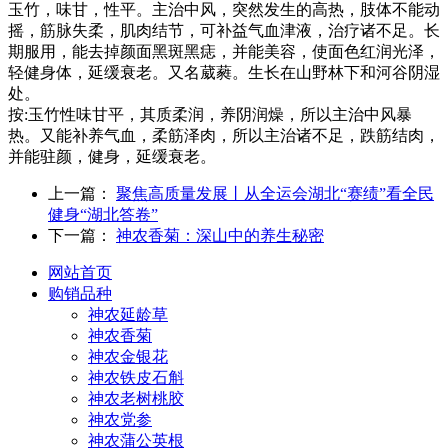
玉竹，味甘，性平。主治中风，突然发生的高热，肢体不能动
摇，筋脉失柔，肌肉结节，可补益气血津液，治疗诸不足。长
期服用，能去掉颜面黑斑黑痣，并能美容，使面色红润光泽，
轻健身体，延缓衰老。又名葳蕤。生长在山野林下和河谷阴湿
处。
按:玉竹性味甘平，其质柔润，养阴润燥，所以主治中风暴
热。又能补养气血，柔筋泽肉，所以主治诸不足，跌筋结肉，
并能驻颜，健身，延缓衰老。
上一篇：
聚焦高质量发展丨从全运会湖北“赛绩”看全民
健身“湖北答卷”
下一篇：
神农香菊：深山中的养生秘密
网站首页
购销品种
神农延龄草
神农香菊
神农金银花
神农铁皮石斛
神农老树桃胶
神农党参
神农蒲公英根