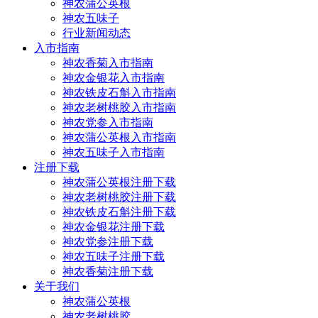
神农蒲公英根
神农五味子
行业新闻动态
入市指南
神农香菊入市指南
神农金银花入市指南
神农铁皮石斛入市指南
神农老树桃胶入市指南
神农党参入市指南
神农蒲公英根入市指南
神农五味子入市指南
注册下载
神农蒲公英根注册下载
神农老树桃胶注册下载
神农铁皮石斛注册下载
神农金银花注册下载
神农党参注册下载
神农五味子注册下载
神农香菊注册下载
关于我们
神农蒲公英根
神农老树桃胶