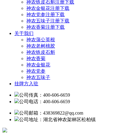
神农铁皮石斛注册下载
神农金银花注册下载
神农党参注册下载
神农五味子注册下载
神农香菊注册下载
关于我们
神农蒲公英根
神农老树桃胶
神农铁皮石斛
神农香菊
神农金银花
神农党参
神农五味子
挂牌方入驻
公司传真：400-606-6659
公司电话：400-606-6659
公司邮箱：438369822@qq.com
公司地址：湖北省神农架林区松柏镇