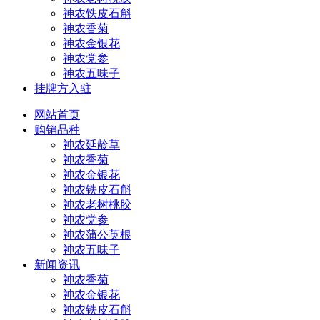
神农铁皮石斛
神农香菊
神农金银花
神农党参
神农五味子
挂牌方入驻
网站首页
购销品种
神农延龄草
神农香菊
神农金银花
神农铁皮石斛
神农老树桃胶
神农党参
神农蒲公英根
神农五味子
新闻资讯
神农香菊
神农金银花
神农铁皮石斛