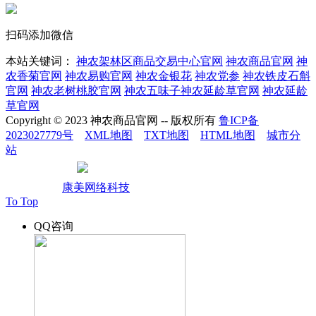
扫码添加微信
本站关键词：
神农架林区商品交易中心官网
神农商品官网
神
农香菊官网
神农易购官网
神农金银花
神农党参
神农铁皮石斛
官网
神农老树桃胶官网
神农五味子神农延龄草官网
神农延龄
草官网
Copyright © 2023 神农商品官网 -- 版权所有
鲁ICP备
2023027779号
XML地图
TXT地图
HTML地图
城市分
站
鲁公网安备37010502002004
技术支持：
康美网络科技
To Top
QQ咨询