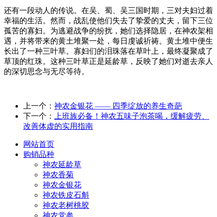
还有一段动人的传说。在吴、蜀、吴三国时期，三对夫妇过着
幸福的生活。然而，战乱使他们失去了挚爱的丈夫，留下三位
孤苦的寡妇。为逃避战争的纷扰，她们选择隐居，在神农架相
遇，并将带来的黄土堆聚一处，每日虔诚祈祷。黄土堆中便生
长出了一种三叶草。寡妇们的泪珠落在草叶上，最终凝聚成了
草顶的红珠。这种三叶草正是延龄草，反映了她们对逝去亲人
的深切思念与无尽等待。
上一个：
神农金银花 —— 四季绽放的养生奇葩
下一个：
上班族必备！神农五味子泡茶喝，缓解疲劳、
改善体虚的实用指南
网站首页
购销品种
神农延龄草
神农香菊
神农金银花
神农铁皮石斛
神农老树桃胶
神农党参