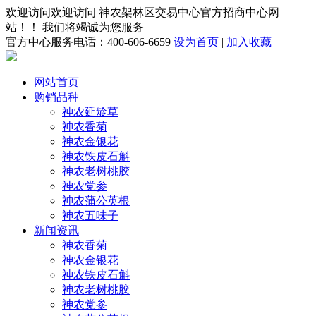
欢迎访问欢迎访问 神农架林区交易中心官方招商中心网
站！！ 我们将竭诚为您服务
官方中心服务电话：400-606-6659
设为首页
|
加入收藏
网站首页
购销品种
神农延龄草
神农香菊
神农金银花
神农铁皮石斛
神农老树桃胶
神农党参
神农蒲公英根
神农五味子
新闻资讯
神农香菊
神农金银花
神农铁皮石斛
神农老树桃胶
神农党参