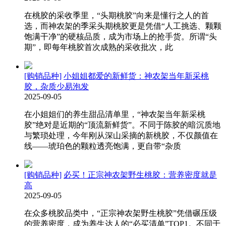
在桃胶的采收季里，“头期桃胶”向来是懂行之人的首
选，而神农架的季采头期桃胶更是凭借“人工挑选、颗颗
饱满干净”的硬核品质，成为市场上的抢手货。所谓“头
期”，即每年桃胶首次成熟的采收批次，此
[购销品种]
小姐姐都爱的新鲜货：神农架当年新采桃
胶，杂质少易泡发
2025-09-05
在小姐姐们的养生甜品清单里，“神农架当年新采桃
胶”绝对是近期的“顶流新鲜货”。不同于陈胶的暗沉质地
与繁琐处理，今年刚从深山采摘的新桃胶，不仅颜值在
线——琥珀色的颗粒透亮饱满，更自带“杂质
[购销品种]
必买！正宗神农架野生桃胶：营养密度就是
高
2025-09-05
在众多桃胶品类中，“正宗神农架野生桃胶”凭借碾压级
的营养密度，成为养生达人的“必买清单”TOP1。不同于