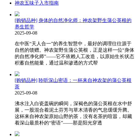
神农五味子入市指南
[购销品种]
身体的自然净化师：神农架野生蒲公英根的
养生哲学
2025-09-08
在中医“天人合一”的养生智慧中，最好的调理往往源于
自然的馈赠。神农架野生蒲公英根，正是这样一位“身体
的自然净化师”——它不依赖人工改造，以原始生长状态
积蓄自然能量，通过温和渗透的方式帮
[购销品种]
聆听深山密语：一杯来自神农架的蒲公英根
茶
2025-09-08
沸水注入白瓷盖碗的瞬间，深褐色的蒲公英根在水中舒
展，一股混合着泥土芬芳与草木清香的气息缓缓升腾。
这杯来自神农架原始山野的茶，没有名茶的喧嚣，却藏
着深山最质朴的“密语”——那是阳光穿透