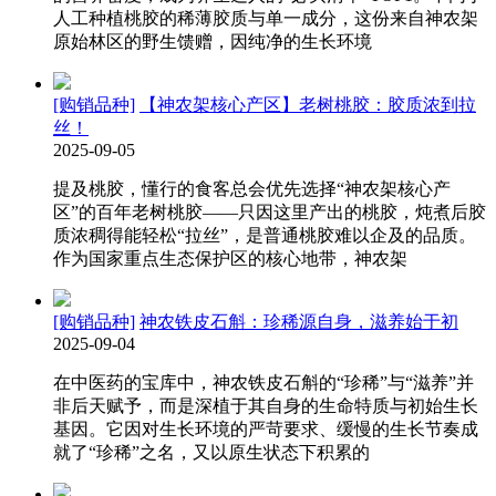
人工种植桃胶的稀薄胶质与单一成分，这份来自神农架
原始林区的野生馈赠，因纯净的生长环境
[购销品种]
【神农架核心产区】老树桃胶：胶质浓到拉
丝！
2025-09-05
提及桃胶，懂行的食客总会优先选择“神农架核心产
区”的百年老树桃胶——只因这里产出的桃胶，炖煮后胶
质浓稠得能轻松“拉丝”，是普通桃胶难以企及的品质。
作为国家重点生态保护区的核心地带，神农架
[购销品种]
神农铁皮石斛：珍稀源自身，滋养始于初
2025-09-04
在中医药的宝库中，神农铁皮石斛的“珍稀”与“滋养”并
非后天赋予，而是深植于其自身的生命特质与初始生长
基因。它因对生长环境的严苛要求、缓慢的生长节奏成
就了“珍稀”之名，又以原生状态下积累的