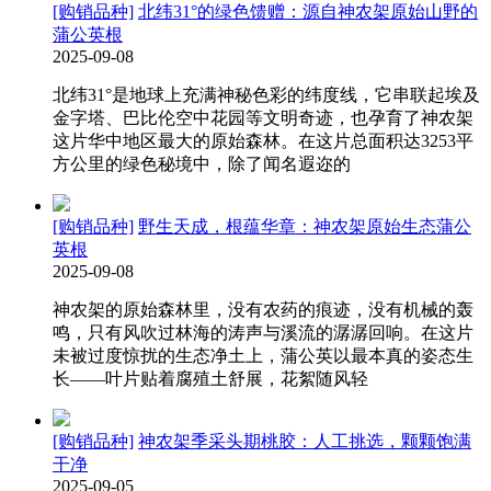
[购销品种]
北纬31°的绿色馈赠：源自神农架原始山野的
蒲公英根
2025-09-08
北纬31°是地球上充满神秘色彩的纬度线，它串联起埃及
金字塔、巴比伦空中花园等文明奇迹，也孕育了神农架
这片华中地区最大的原始森林。在这片总面积达3253平
方公里的绿色秘境中，除了闻名遐迩的
[购销品种]
野生天成，根蕴华章：神农架原始生态蒲公
英根
2025-09-08
神农架的原始森林里，没有农药的痕迹，没有机械的轰
鸣，只有风吹过林海的涛声与溪流的潺潺回响。在这片
未被过度惊扰的生态净土上，蒲公英以最本真的姿态生
长——叶片贴着腐殖土舒展，花絮随风轻
[购销品种]
神农架季采头期桃胶：人工挑选，颗颗饱满
干净
2025-09-05