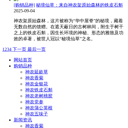
[购销品种]
秘境仙草：来自神农架原始森林的铁皮石斛
2025-09-04
神农架原始森林，这片被称为“华中屋脊”的秘境，藏着
无数自然的馈赠。在遮天蔽日的古树林间，附生于树干
之上的铁皮石斛，因生长环境的神秘、形态的雅致及功
效的卓著，被世人冠以“秘境仙草”之名。
1
2
3
4
下一页
最后一页
网站首页
购销品种
神农延龄草
神农香菊
神农金银花
神农铁皮石斛
神农老树桃胶
神农党参
神农蒲公英根
神农五味子
新闻资讯
神农香菊