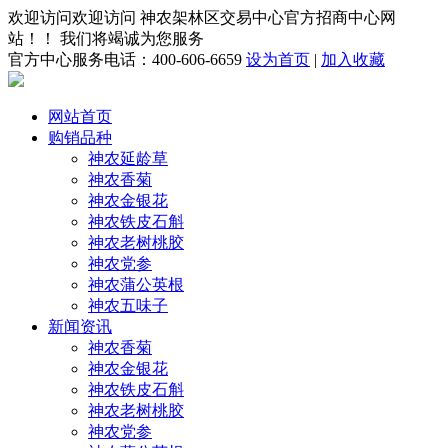
欢迎访问欢迎访问 神农架林区交易中心官方招商中心网
站！！ 我们将竭诚为您服务
官方中心服务电话：400-606-6659
设为首页
|
加入收藏
网站首页
购销品种
神农延龄草
神农香菊
神农金银花
神农铁皮石斛
神农老树桃胶
神农党参
神农蒲公英根
神农五味子
新闻资讯
神农香菊
神农金银花
神农铁皮石斛
神农老树桃胶
神农党参