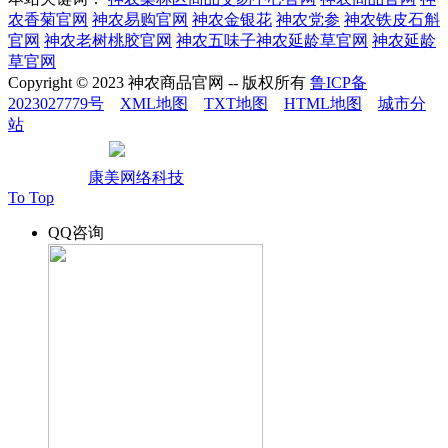
农香菊官网
神农易购官网
神农金银花
神农党参
神农铁皮石斛
官网
神农老树桃胶官网
神农五味子神农延龄草官网
神农延龄
草官网
Copyright © 2023 神农商品官网 -- 版权所有
鲁ICP备
2023027779号
XML地图
TXT地图
HTML地图
城市分
站
鲁公网安备37010502002004
技术支持：
康美网络科技
To Top
QQ咨询